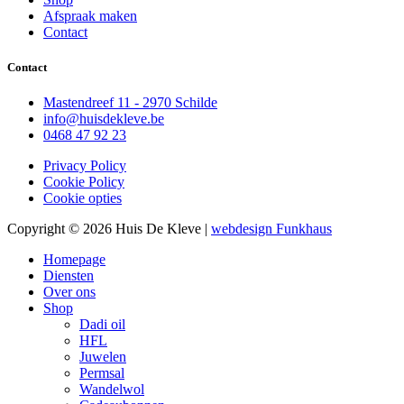
Afspraak maken
Contact
Contact
Mastendreef 11 - 2970 Schilde
info@huisdekleve.be
0468 47 92 23
Privacy Policy
Cookie Policy
Cookie opties
Copyright © 2026 Huis De Kleve
|
webdesign Funkhaus
Homepage
Diensten
Over ons
Shop
Dadi oil
HFL
Juwelen
Permsal
Wandelwol